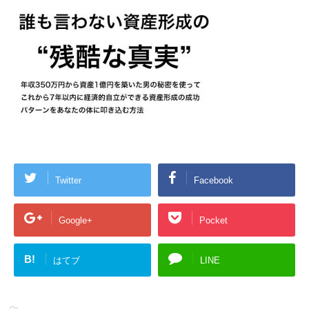
Twitter
Facebook
Google+
Pocket
B!
はてブ
LINE