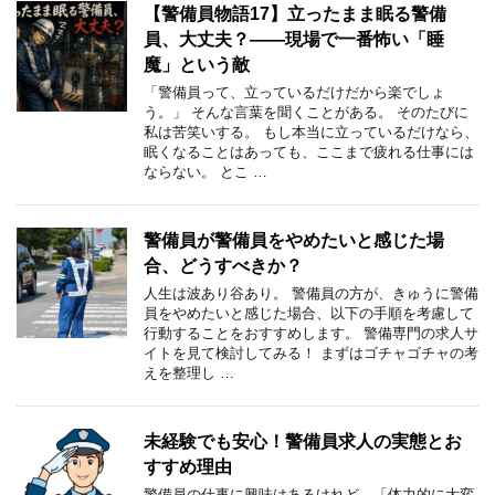
【警備員物語17】立ったまま眠る警備
員、大丈夫？――現場で一番怖い「睡
魔」という敵
「警備員って、立っているだけだから楽でしょ
う。」 そんな言葉を聞くことがある。 そのたびに
私は苦笑いする。 もし本当に立っているだけなら、
眠くなることはあっても、ここまで疲れる仕事には
ならない。 とこ …
警備員が警備員をやめたいと感じた場
合、どうすべきか？
人生は波あり谷あり。 警備員の方が、きゅうに警備
員をやめたいと感じた場合、以下の手順を考慮して
行動することをおすすめします。 警備専門の求人サ
イトを見て検討してみる！ まずはゴチャゴチャの考
えを整理し …
未経験でも安心！警備員求人の実態とお
すすめ理由
警備員の仕事に興味はあるけれど、「体力的に大変