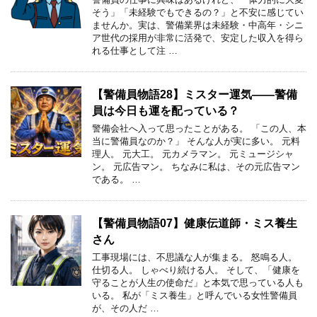
そう」「未経験でもできるの？」と不安に感じてい
ませんか。実は、警備業界は未経験・中高年・シニ
ア世代の採用が非常に活発で、安定した収入を得ら
れる仕事として注 …
【警備員物語28】ミスター運気――警備
員は今日も運を配っている？
警備会社へ入って思ったことがある。 「この人、本
当に警備員なのか？」 そんな人が実に多い。 元料
理人。 元大工。 元カメラマン。 元ミュージシャ
ン。 元広告マン。 ちなみに私は、その元広告マン
である。 …
【警備員物語07】健康伝道師・ミス養生
さん
工事現場には、不思議な人が集まる。 怒鳴る人。
仕切る人。 しゃべり続ける人。 そして、「健康を
守ることが人生の使命だ」と本気で思っている人も
いる。 私が「ミス養生」と呼んでいる女性警備員
が、その人だ …