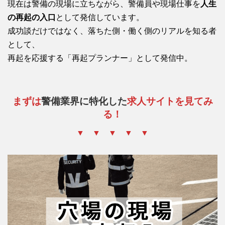
現在は警備の現場に立ちながら、警備員や現場仕事を
人生
の再起の入口
として発信しています。
成功談だけではなく、落ちた側・働く側のリアルを知る者
として、
再起を応援する「再起プランナー」として発信中。
まずは
警備業界に特化した
求人サイトを見てみ
る！
▼ ▼ ▼ ▼ ▼