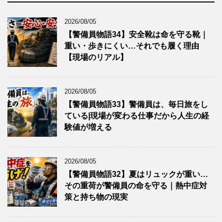
2026/08/05
【警備員物語34】安全靴は命を守る靴｜
重い・歩きにくい…それでも履く理由
【現場のリアル】
2026/08/05
【警備員物語33】警備員は、毎日旅をし
ている|現場が変わる仕事だから人生の経
験値が増える
2026/08/05
【警備員物語32】夏はリュックが重い…
その重荷が警備員の命を守る｜熱中症対
策と持ち物の現実