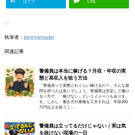
B!
はてブ
LINE
-
執筆者：
benriyamaster
関連記事
警備員は本当に稼げる？月収・年収の実
態と高収入を狙う方法
「警備員って実際どれくらい稼げるの？」そんな疑
問を持つ人は多いでしょう。警備業は安定して働け
る一方で、「稼げない」というイメージもありま
す。しかし、働き方や業種を工夫すれば、年収400
万円以上を狙うこ …
警備員は立ってるだけじゃない｜実は気
を抜けない現場の一日