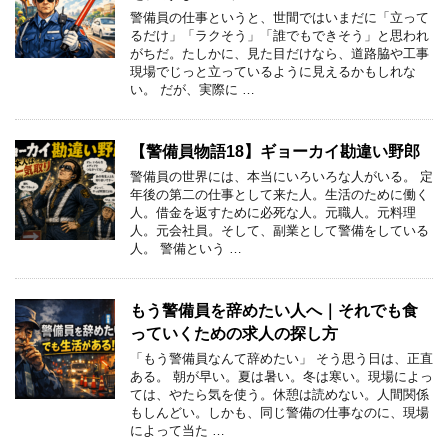
警備員の仕事というと、世間ではいまだに「立って
るだけ」「ラクそう」「誰でもできそう」と思われ
がちだ。たしかに、見た目だけなら、道路脇や工事
現場でじっと立っているように見えるかもしれな
い。 だが、実際に …
【警備員物語18】ギョーカイ勘違い野郎
警備員の世界には、本当にいろいろな人がいる。 定
年後の第二の仕事として来た人。生活のために働く
人。借金を返すために必死な人。元職人。元料理
人。元会社員。そして、副業として警備をしている
人。 警備という …
もう警備員を辞めたい人へ｜それでも食
っていくための求人の探し方
「もう警備員なんて辞めたい」 そう思う日は、正直
ある。 朝が早い。夏は暑い。冬は寒い。現場によっ
ては、やたら気を使う。休憩は読めない。人間関係
もしんどい。しかも、同じ警備の仕事なのに、現場
によって当た …