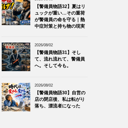
【警備員物語32】夏はリ
ュックが重い…その重荷
が警備員の命を守る｜熱
中症対策と持ち物の現実
2026/08/02
【警備員物語31】そし
て、流れ流れて、警備員
へ。そして今も。
2026/08/02
【警備員物語30】自営の
店の閉店後、私は転がり
落ち、漂流者になった