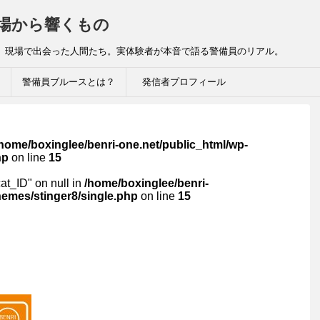
場から響くもの
 現場で出会った人間たち。実体験者が本音で語る警備員のリアル。
警備員ブルースとは？
発信者プロフィール
home/boxinglee/benri-one.net/public_html/wp-
hp
on line
15
cat_ID" on null in
/home/boxinglee/benri-
hemes/stinger8/single.php
on line
15