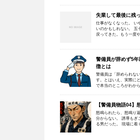
失業して最後に残っ
仕事がなくなった。 い
いのかもしれない。 五
戻ってきた。もう一度や
警備員が辞めず5
徴とは
警備員は「辞められな
す。とはいえ、実際に
で本当のところがわから
【警備員物語04】
怒鳴られたら、怒鳴り返
分からない。 誘導もぎ
る男だった。 現場に着