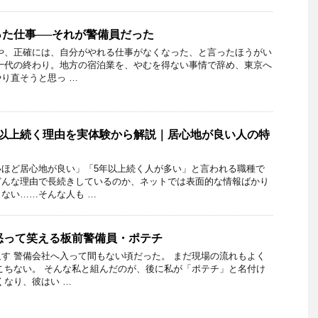
た仕事──それが警備員だった
や、正確には、自分がやれる仕事がなくなった、と言ったほうがい
十代の終わり。地方の宿泊業を、やむを得ない事情で辞め、東京へ
り直そうと思っ …
年以上続く理由を実体験から解説｜居心地が良い人の特
いほど居心地が良い」「5年以上続く人が多い」と言われる職種で
どんな理由で長続きしているのか、ネットでは表面的な情報ばかり
ない……そんな人も …
怒って笑える板前警備員・ポテチ
す 警備会社へ入って間もない頃だった。 まだ現場の流れもよく
こちない。 そんな私と組んだのが、後に私が「ポテチ」と名付け
くなり、彼はい …