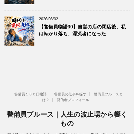
2026/08/02
【警備員物語30】自営の店の閉店後、私
は転がり落ち、漂流者になった
警備員１００日物語
警備員の仕事を探す
警備員ブルースと
は？
発信者プロフィール
警備員ブルース｜人生の波止場から響く
もの