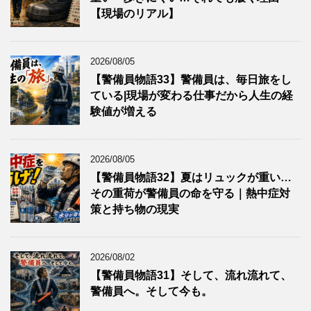
【現場のリアル】
2026/08/05
【警備員物語33】警備員は、毎日旅をし
ている|現場が変わる仕事だから人生の経
験値が増える
2026/08/05
【警備員物語32】夏はリュックが重い…
その重荷が警備員の命を守る｜熱中症対
策と持ち物の現実
2026/08/02
【警備員物語31】そして、流れ流れて、
警備員へ。そして今も。