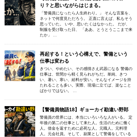
り？と思いながらはじまる。
「警備員になったら人生終わり。」 そんな言葉を、
ネットで何度見ただろう。 正直に言えば、私もそう
思っていた。 いや、思いたくはなかった。 だが、
制服を受け取った日、 「ああ、とうとうここまで来
たか」 …
再起する！という心構えで、警備という
仕事は変わる
きつい、やめたい、その感情さえ武器になる 警備の
仕事は、世間から軽く見られがちだ。単純、きつ
い、暑い、寒い、給料が安い。そんなイメージを持
たれることも多い。実際、現場に立てば、楽なこと
ばかりではない。 …
【警備員物語18】ギョーカイ勘違い野郎
警備員の世界には、本当にいろいろな人がいる。 定
年後の第二の仕事として来た人。生活のために働く
人。借金を返すために必死な人。元職人。元料理
人。元会社員。そして、副業として警備をしている