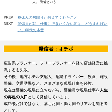
人。 警備という …
PREV
昼休みの居眠りが教えてくれたこと
NEXT
警備員が朝、仕事に行きたくない朝は、どうすればい
い。60代の本音
発信者：オチボ
広告系プランナー、フリープランナーを経て店舗経営に挑
戦するも失敗。
その後、地方ホテル支配人、配送ドライバー、飲食、施設
警備、交通誘導など、さまざまな現場仕事を経験。
現在は警備の現場に立ちながら、警備員や現場仕事を
人生
の再起の入口
として発信しています。
成功談だけではなく、落ちた側・働く側のリアルを知る者
として、