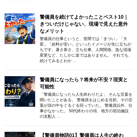
警備員を続けてよかったことベスト10｜
きついだけじゃない、現場で見えた意外
なメリット
警備員の仕事というと、世間では「きつい」「大
変」「給料が安い」といったイメージが先に立ちが
ちです。暑さ寒さ、立ち仕事、人間関係、急な現場
変更など、たしかに楽ではありません。 それでも、
続けてみるとわか …
警備員になったら？将来が不安？現実と
可能性
「警備員になったら人生終わりだよ」 そんな言葉を
聞いたことがある。 警備員をはじめる当初、その言
葉が頭の中をぐるぐる回っていた。 警備員以外、仕
事がなかった。 50代終わりの頃、地方の宿泊施設
の支配人 …
【警備員物語01】警備員は人生の終わ