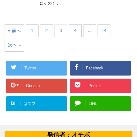
にそのく …
« 前へ
1
2
3
4
…
14
次へ »
Twitter
Facebook
Google+
Pocket
B!
はてブ
LINE
発信者：オチボ