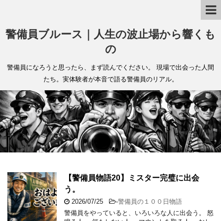
警備員ブルース｜人生の波止場から響くも
の
警備員になろうと思ったら、まず読んでください。 現場で出会った人間
たち。実体験者が本音で語る警備員のリアル。
【警備員物語20】ミスター完璧に出会
う。
2026/07/25
-
警備員の１００日物語
警備員をやっていると、いろいろな人に出会う。 怒