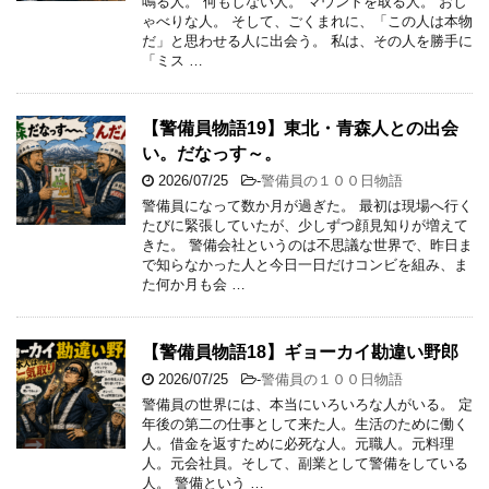
鳴る人。 何もしない人。 マウントを取る人。 おし
ゃべりな人。 そして、ごくまれに、「この人は本物
だ」と思わせる人に出会う。 私は、その人を勝手に
「ミス …
【警備員物語19】東北・青森人との出会
い。だなっす～。
2026/07/25
-
警備員の１００日物語
警備員になって数か月が過ぎた。 最初は現場へ行く
たびに緊張していたが、少しずつ顔見知りが増えて
きた。 警備会社というのは不思議な世界で、昨日ま
で知らなかった人と今日一日だけコンビを組み、ま
た何か月も会 …
【警備員物語18】ギョーカイ勘違い野郎
2026/07/25
-
警備員の１００日物語
警備員の世界には、本当にいろいろな人がいる。 定
年後の第二の仕事として来た人。生活のために働く
人。借金を返すために必死な人。元職人。元料理
人。元会社員。そして、副業として警備をしている
人。 警備という …