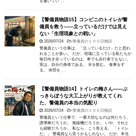
を書いてい …
【警備員物語15】コンビニのトイレが警
備員を救う――立っているだけでは見え
ない「生理現象との戦い」
2026/07/24
-
警備員の１００日物語
警備員という仕事は、「立っているだけ」だと思わ
れることが多い。 だが、現場に立っている私たちが
毎日向き合っているのは、車でも歩行者でもない。
実は、自分の身体である。 水を飲む。 食事をす
る。 休憩を …
【警備員物語14】トイレの梅さん――ぶ
っきらぼうな大工上がりが教えてくれ
た、警備員の本当の気配り
2026/07/24
-
警備員の１００日物語
警備員という仕事で、一番大切なものは何だろう。
誘導棒だろうか。 無線機だろうか。 いや、それと
も経験だろうか。 私なら、こう答える。 「トイレ
だ。」 警備員なら笑うかもしれない。 だが、本当