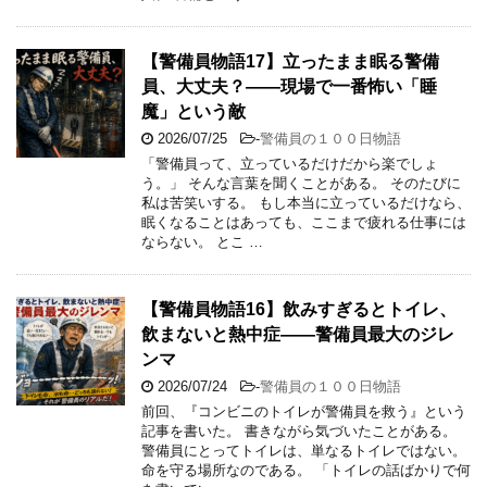
【警備員物語17】立ったまま眠る警備
員、大丈夫？――現場で一番怖い「睡
魔」という敵
2026/07/25
-
警備員の１００日物語
「警備員って、立っているだけだから楽でしょ
う。」 そんな言葉を聞くことがある。 そのたびに
私は苦笑いする。 もし本当に立っているだけなら、
眠くなることはあっても、ここまで疲れる仕事には
ならない。 とこ …
【警備員物語16】飲みすぎるとトイレ、
飲まないと熱中症――警備員最大のジレ
ンマ
2026/07/24
-
警備員の１００日物語
前回、『コンビニのトイレが警備員を救う』という
記事を書いた。 書きながら気づいたことがある。
警備員にとってトイレは、単なるトイレではない。
命を守る場所なのである。 「トイレの話ばかりで何