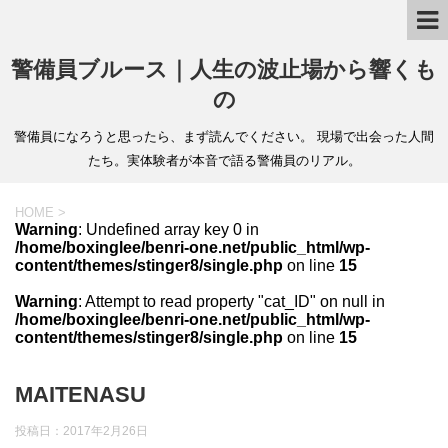
警備員ブルース｜人生の波止場から響くも
の
警備員になろうと思ったら、まず読んでください。 現場で出会った人間
たち。実体験者が本音で語る警備員のリアル。
HOME
>
Warning
: Undefined array key 0 in
/home/boxinglee/benri-one.net/public_html/wp-
content/themes/stinger8/single.php
on line
15
Warning
: Attempt to read property "cat_ID" on null in
/home/boxinglee/benri-one.net/public_html/wp-
content/themes/stinger8/single.php
on line
15
MAITENASU
投稿日：
2017年2月26日