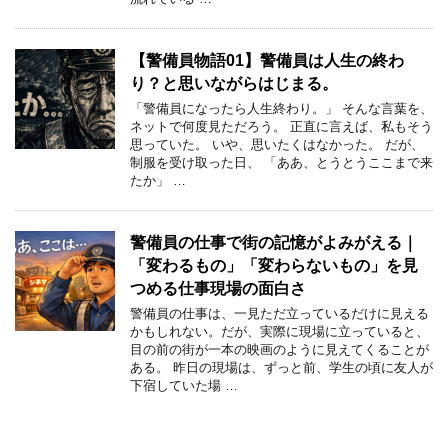
【警備員物語01】警備員は人生の終わ
り？と思いながらはじまる。
「警備員になったら人生終わり。」 そんな言葉を、
ネットで何度見ただろう。 正直に言えば、私もそう
思っていた。 いや、思いたくはなかった。 だが、
制服を受け取った日、 「ああ、とうとうここまで来
たか」 …
警備員の仕事で街の記憶がよみがえる｜
「変わるもの」「変わらないもの」を見
つめる仕事現場の面白さ
警備員の仕事は、一見ただ立っているだけに見える
かもしれない。だが、実際に現場に立っていると、
目の前の街が一本の映画のように見えてくることが
ある。 昨日の現場は、ずっと前、学生の頃に友人が
下宿していた場 …