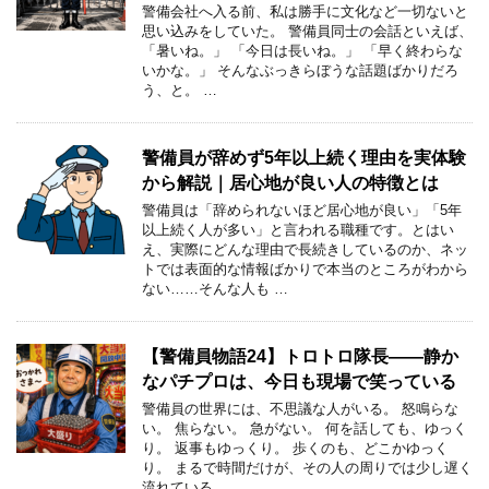
警備会社へ入る前、私は勝手に文化など一切ないと
思い込みをしていた。 警備員同士の会話といえば、
「暑いね。」 「今日は長いね。」 「早く終わらな
いかな。」 そんなぶっきらぼうな話題ばかりだろ
う、と。 …
警備員が辞めず5年以上続く理由を実体験
から解説｜居心地が良い人の特徴とは
警備員は「辞められないほど居心地が良い」「5年
以上続く人が多い」と言われる職種です。とはい
え、実際にどんな理由で長続きしているのか、ネッ
トでは表面的な情報ばかりで本当のところがわから
ない……そんな人も …
【警備員物語24】トロトロ隊長――静か
なパチプロは、今日も現場で笑っている
警備員の世界には、不思議な人がいる。 怒鳴らな
い。 焦らない。 急がない。 何を話しても、ゆっく
り。 返事もゆっくり。 歩くのも、どこかゆっく
り。 まるで時間だけが、その人の周りでは少し遅く
流れている …