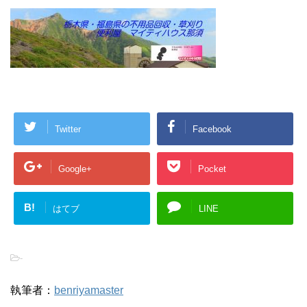
Twitter
Facebook
Google+
Pocket
B!
はてブ
LINE
-
執筆者：
benriyamaster