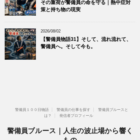
その重荷が警備員の命を守る｜熱中症対
策と持ち物の現実
2026/08/02
【警備員物語31】そして、流れ流れて、
警備員へ。そして今も。
警備員１００日物語
警備員の仕事を探す
警備員ブルースと
は？
発信者プロフィール
警備員ブルース｜人生の波止場から響く