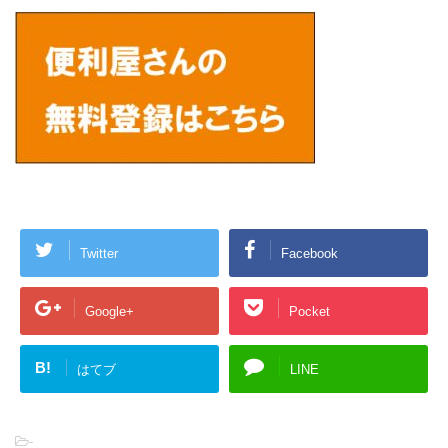
Twitter
Facebook
Google+
Pocket
B!
はてブ
LINE
-