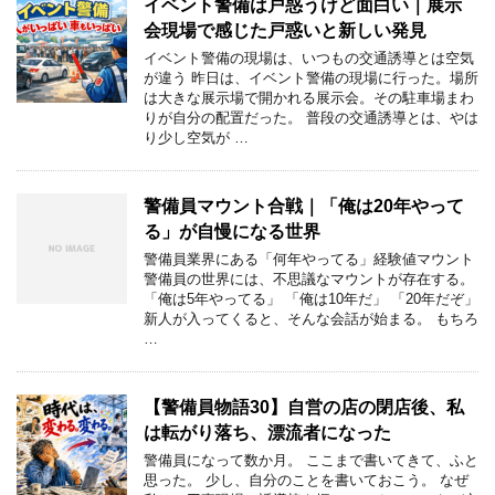
イベント警備は戸惑うけど面白い｜展示
会現場で感じた戸惑いと新しい発見
イベント警備の現場は、いつもの交通誘導とは空気
が違う 昨日は、イベント警備の現場に行った。場所
は大きな展示場で開かれる展示会。その駐車場まわ
りが自分の配置だった。 普段の交通誘導とは、やは
り少し空気が …
警備員マウント合戦｜「俺は20年やって
る」が自慢になる世界
警備員業界にある「何年やってる」経験値マウント
警備員の世界には、不思議なマウントが存在する。
「俺は5年やってる」 「俺は10年だ」 「20年だぞ」
新人が入ってくると、そんな会話が始まる。 もちろ
…
【警備員物語30】自営の店の閉店後、私
は転がり落ち、漂流者になった
警備員になって数か月。 ここまで書いてきて、ふと
思った。 少し、自分のことを書いておこう。 なぜ