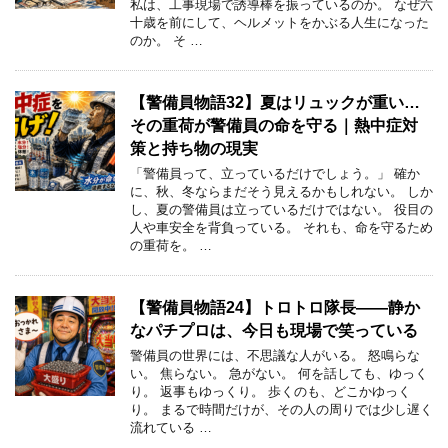
私は、工事現場で誘導棒を振っているのか。 なぜ六
十歳を前にして、ヘルメットをかぶる人生になった
のか。 そ …
【警備員物語32】夏はリュックが重い…
その重荷が警備員の命を守る｜熱中症対
策と持ち物の現実
「警備員って、立っているだけでしょう。」 確か
に、秋、冬ならまだそう見えるかもしれない。 しか
し、夏の警備員は立っているだけではない。 役目の
人や車安全を背負っている。 それも、命を守るため
の重荷を。 …
【警備員物語24】トロトロ隊長――静か
なパチプロは、今日も現場で笑っている
警備員の世界には、不思議な人がいる。 怒鳴らな
い。 焦らない。 急がない。 何を話しても、ゆっく
り。 返事もゆっくり。 歩くのも、どこかゆっく
り。 まるで時間だけが、その人の周りでは少し遅く
流れている …