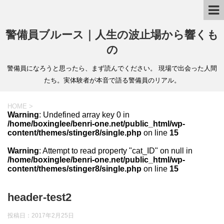
警備員ブルース｜人生の波止場から響くも
の
警備員になろうと思ったら、まず読んでください。 現場で出会った人間
たち。実体験者が本音で語る警備員のリアル。
HOME
>
Warning
: Undefined array key 0 in
/home/boxinglee/benri-one.net/public_html/wp-
content/themes/stinger8/single.php
on line
15
Warning
: Attempt to read property "cat_ID" on null in
/home/boxinglee/benri-one.net/public_html/wp-
content/themes/stinger8/single.php
on line
15
header-test2
投稿日：
2017年2月25日