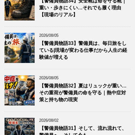
【警備員物語34】安全靴は命を守る靴｜
重い・歩きにくい…それでも履く理由
【現場のリアル】
2026/08/05
【警備員物語33】警備員は、毎日旅をし
ている|現場が変わる仕事だから人生の経
験値が増える
2026/08/05
【警備員物語32】夏はリュックが重い…
その重荷が警備員の命を守る｜熱中症対
策と持ち物の現実
2026/08/02
【警備員物語31】そして、流れ流れて、