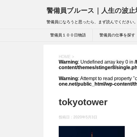
警備員ブルース｜人生の波止
警備員になろうと思ったら、まず読んでください。
警備員１００日物語
警備員の仕事を探す
HOME
>
Warning
: Undefined array key 0 in
/
content/themes/stinger8/single.p
Warning
: Attempt to read property "
one.net/public_html/wp-content/t
tokyotower
投稿日：
2020年5月3日