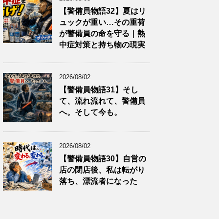
【警備員物語32】夏はリ
ュックが重い…その重荷
が警備員の命を守る｜熱
中症対策と持ち物の現実
2026/08/02
【警備員物語31】そし
て、流れ流れて、警備員
へ。そして今も。
2026/08/02
【警備員物語30】自営の
店の閉店後、私は転がり
落ち、漂流者になった