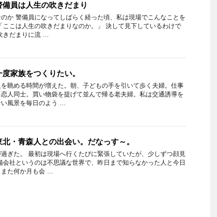
警備員は人生の吹きだまり
のか 警備員になってしばらく経った頃、私は現場でこんなことを
「ここは人生の吹きだまりなのか。」 決して見下しているわけで
吹きだまりに流 …
一度家族をつくりたい。
人を眺める時間が増えた。朝、子どもの手を引いて歩く夫婦。仕事
る恋人同士。買い物袋を提げて並んで帰る老夫婦。私は交通誘導を
い風景を毎日のよう …
東北・青森人との出会い。だなっす～。
過ぎた。 最初は現場へ行くたびに緊張していたが、少しずつ顔見
備会社というのは不思議な世界で、昨日まで知らなかった人と今日
また何か月も会 …