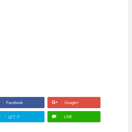
Facebook
Google+
!
はてブ
LINE