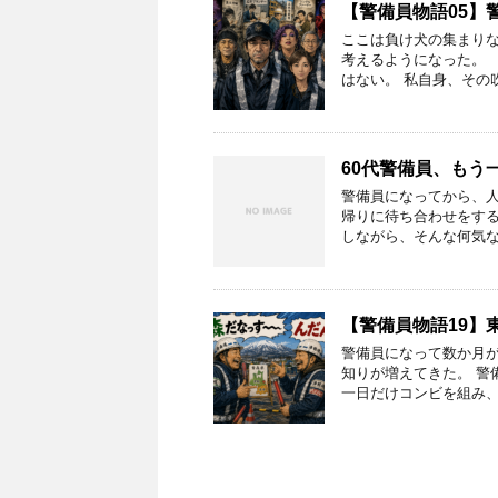
【警備員物語05】
ここは負け犬の集まりな
考えるようになった。 
はない。 私自身、その
60代警備員、もう
警備員になってから、
帰りに待ち合わせをす
しながら、そんな何気な
【警備員物語19】
警備員になって数か月が
知りが増えてきた。 警
一日だけコンビを組み、