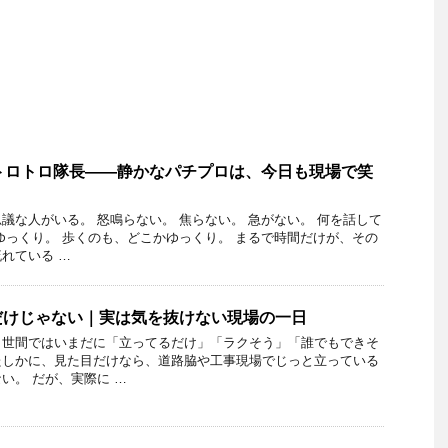
トロトロ隊長――静かなパチプロは、今日も現場で笑
議な人がいる。 怒鳴らない。 焦らない。 急がない。 何を話して
ゆっくり。 歩くのも、どこかゆっくり。 まるで時間だけが、その
れている …
だけじゃない｜実は気を抜けない現場の一日
、世間ではいまだに「立ってるだけ」「ラクそう」「誰でもできそ
たしかに、見た目だけなら、道路脇や工事現場でじっと立っている
い。 だが、実際に …