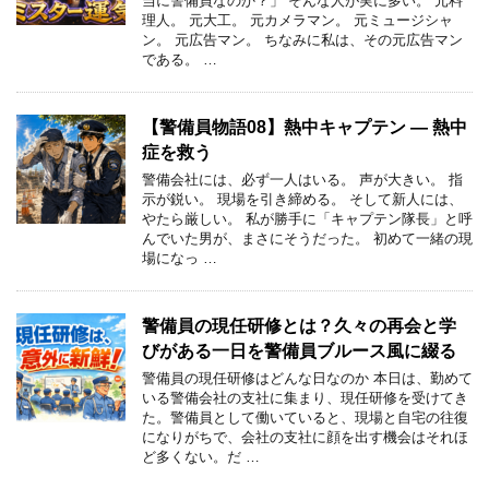
当に警備員なのか？」 そんな人が実に多い。 元料
理人。 元大工。 元カメラマン。 元ミュージシャ
ン。 元広告マン。 ちなみに私は、その元広告マン
である。 …
【警備員物語08】熱中キャプテン ― 熱中
症を救う
警備会社には、必ず一人はいる。 声が大きい。 指
示が鋭い。 現場を引き締める。 そして新人には、
やたら厳しい。 私が勝手に「キャプテン隊長」と呼
んでいた男が、まさにそうだった。 初めて一緒の現
場になっ …
警備員の現任研修とは？久々の再会と学
びがある一日を警備員ブルース風に綴る
警備員の現任研修はどんな日なのか 本日は、勤めて
いる警備会社の支社に集まり、現任研修を受けてき
た。警備員として働いていると、現場と自宅の往復
になりがちで、会社の支社に顔を出す機会はそれほ
ど多くない。だ …