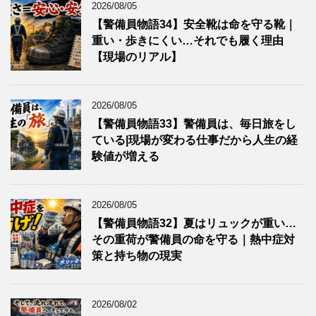
2026/08/05
【警備員物語34】安全靴は命を守る靴｜
重い・歩きにくい…それでも履く理由
【現場のリアル】
2026/08/05
【警備員物語33】警備員は、毎日旅をし
ている|現場が変わる仕事だから人生の経
験値が増える
2026/08/05
【警備員物語32】夏はリュックが重い…
その重荷が警備員の命を守る｜熱中症対
策と持ち物の現実
2026/08/02