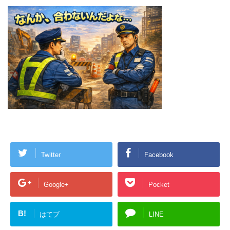
Twitter
Facebook
Google+
Pocket
B!
はてブ
LINE