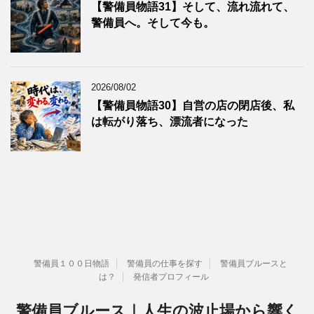
【警備員物語31】そして、流れ流れて、
警備員へ。そして今も。
2026/08/02
【警備員物語30】自営の店の閉店後、私
は転がり落ち、漂流者になった
警備員１００日物語
警備員の仕事を探す
警備員ブルースと
は？
発信者プロフィール
警備員ブルース｜人生の波止場から響く