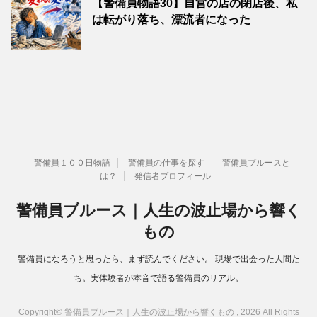
【警備員物語30】自営の店の閉店後、私
は転がり落ち、漂流者になった
警備員１００日物語
警備員の仕事を探す
警備員ブルースと
は？
発信者プロフィール
警備員ブルース｜人生の波止場から響く
もの
警備員になろうと思ったら、まず読んでください。 現場で出会った人間た
ち。実体験者が本音で語る警備員のリアル。
Copyright© 警備員ブルース｜人生の波止場から響くもの , 2026 All Rights