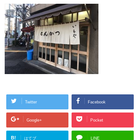
Twitter
Facebook
Google+
Pocket
B!
はてブ
LINE