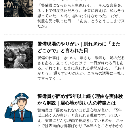
「警備員になったら人生終わり。」 そんな言葉を、
ネットで何度見ただろう。 正直に言えば、私もそう
思っていた。 いや、思いたくはなかった。 だが、
制服を受け取った日、 「ああ、とうとうここまで来
たか」 …
警備現場のやりがい｜別れぎわに「また
どこかで」と言われた日
警備の仕事は、きつい。 寒さも、眠気も、足のだる
さもある。立っているだけで、一日が終わる日もあ
る。それでも、たまに救われる瞬間がある。 「あり
がとう」 通りすがりの人が、こちらの誘導に一礼し
て言ってく …
警備員が辞めず5年以上続く理由を実体験
から解説｜居心地が良い人の特徴とは
警備員は「辞められないほど居心地が良い」「5年
以上続く人が多い」と言われる職種です。とはい
え、実際にどんな理由で長続きしているのか、ネッ
トでは表面的な情報ばかりで本当のところがわから