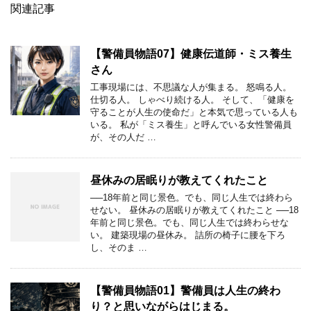
関連記事
【警備員物語07】健康伝道師・ミス養生
さん
工事現場には、不思議な人が集まる。 怒鳴る人。
仕切る人。 しゃべり続ける人。 そして、「健康を
守ることが人生の使命だ」と本気で思っている人も
いる。 私が「ミス養生」と呼んでいる女性警備員
が、その人だ …
昼休みの居眠りが教えてくれたこと
──18年前と同じ景色。でも、同じ人生では終わら
せない。 昼休みの居眠りが教えてくれたこと ──18
年前と同じ景色。でも、同じ人生では終わらせな
い。 建築現場の昼休み。 詰所の椅子に腰を下ろ
し、そのま …
【警備員物語01】警備員は人生の終わ
り？と思いながらはじまる。