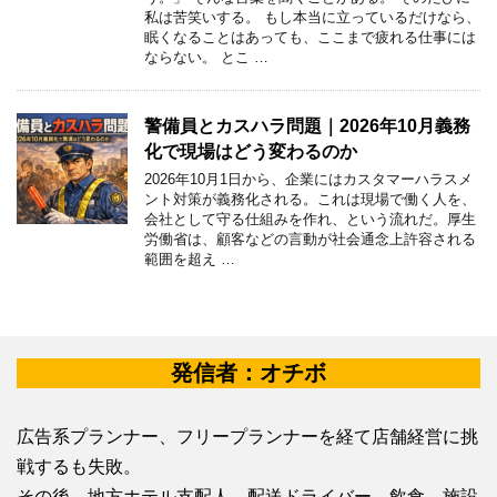
私は苦笑いする。 もし本当に立っているだけなら、
眠くなることはあっても、ここまで疲れる仕事には
ならない。 とこ …
警備員とカスハラ問題｜2026年10月義務
化で現場はどう変わるのか
2026年10月1日から、企業にはカスタマーハラスメ
ント対策が義務化される。これは現場で働く人を、
会社として守る仕組みを作れ、という流れだ。厚生
労働省は、顧客などの言動が社会通念上許容される
範囲を超え …
発信者：オチボ
広告系プランナー、フリープランナーを経て店舗経営に挑
戦するも失敗。
その後、地方ホテル支配人、配送ドライバー、飲食、施設