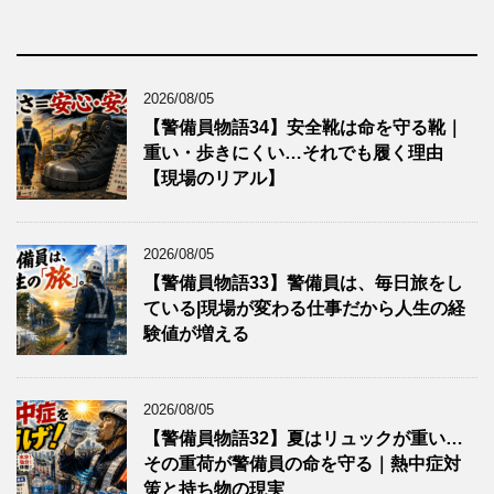
2026/08/05
【警備員物語34】安全靴は命を守る靴｜
重い・歩きにくい…それでも履く理由
【現場のリアル】
2026/08/05
【警備員物語33】警備員は、毎日旅をし
ている|現場が変わる仕事だから人生の経
験値が増える
2026/08/05
【警備員物語32】夏はリュックが重い…
その重荷が警備員の命を守る｜熱中症対
策と持ち物の現実