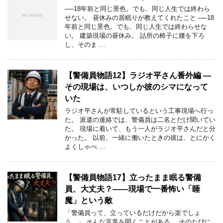
──18年前と同じ景色。でも、同じ人生では終わら
せない。 昼休みの居眠りが教えてくれたこと ──18
年前と同じ景色。でも、同じ人生では終わらせな
い。 建築現場の昼休み。 詰所の椅子に腰を下ろ
し、そのま …
【警備員物語12】ラジオ平さん番外編 ―
その現場は、いつしか彼のシマになって
いた
ラジオ平さんが常駐しているという工事現場へ行っ
た。 派遣の連絡では、警備員は二名とだけ聞いてい
た。 現場に着いて、もう一人がラジオ平さんだと分
かった。 以前、一緒に働いたときの彼は、とにかく
よくしゃべ …
【警備員物語17】立ったまま眠る警備
員、大丈夫？――現場で一番怖い「睡
魔」という敵
「警備員って、立っているだけだから楽でしょ
う。」 そんな言葉を聞くことがある。 そのたびに