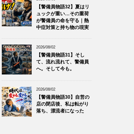
【警備員物語32】夏はリ
ュックが重い…その重荷
が警備員の命を守る｜熱
中症対策と持ち物の現実
2026/08/02
【警備員物語31】そし
て、流れ流れて、警備員
へ。そして今も。
2026/08/02
【警備員物語30】自営の
店の閉店後、私は転がり
落ち、漂流者になった