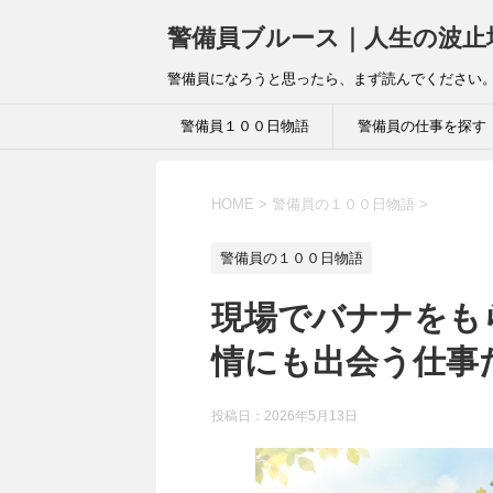
警備員ブルース｜人生の波止
警備員になろうと思ったら、まず読んでください。
警備員１００日物語
警備員の仕事を探す
HOME
>
警備員の１００日物語
>
警備員の１００日物語
現場でバナナをも
情にも出会う仕事
投稿日：
2026年5月13日