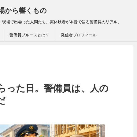
場から響くもの
 現場で出会った人間たち。実体験者が本音で語る警備員のリアル。
警備員ブルースとは？
発信者プロフィール
らった日。警備員は、人の
だ