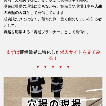
現在は警備の現場に立ちながら、警備員や現場仕事を
人生
の再起の入口
として発信しています。
成功談だけではなく、落ちた側・働く側のリアルを知る者
として、
再起を応援する「再起プランナー」として発信中。
まずは
警備業界に特化した
求人サイトを見てみ
る！
▼ ▼ ▼ ▼ ▼