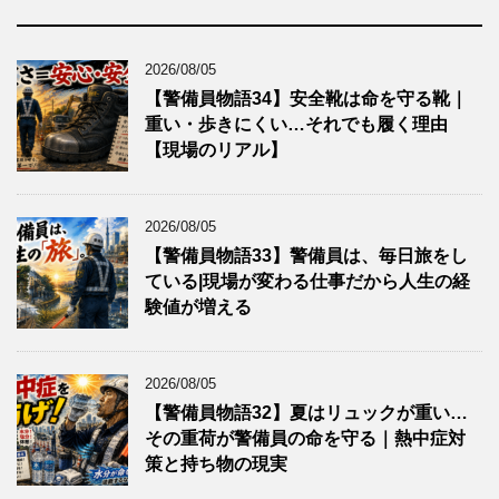
2026/08/05
【警備員物語34】安全靴は命を守る靴｜
重い・歩きにくい…それでも履く理由
【現場のリアル】
2026/08/05
【警備員物語33】警備員は、毎日旅をし
ている|現場が変わる仕事だから人生の経
験値が増える
2026/08/05
【警備員物語32】夏はリュックが重い…
その重荷が警備員の命を守る｜熱中症対
策と持ち物の現実