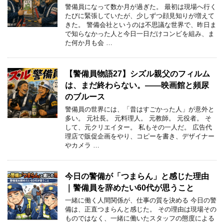
警備員になって数か月が過ぎた。 最初は現場へ行く
たびに緊張していたが、少しずつ顔見知りが増えて
きた。 警備会社というのは不思議な世界で、昨日ま
で知らなかった人と今日一日だけコンビを組み、ま
た何か月も会 …
【警備員物語27】シズル親父のフィルム
は、まだ終わらない。――映画館と頻尿
のブルース
警備員の世界には、「昔はすごかった人」が意外と
多い。 元社長。 元料理人。 元教師。 元役者。 そ
して、元クリエイター。 私もその一人だ。 広告代
理店で販促企画をやり、コピーを書き、デザイナー
やカメラ …
今日の警備が「つまらん」と感じた理由
｜警備員を辞めたい60代が思うこと
一緒に働く人間関係が、仕事の質を決める 今日の警
備は、正直つまらんと感じた。 その理由は現場その
ものではなく、一緒に働いたスタッフの態度による