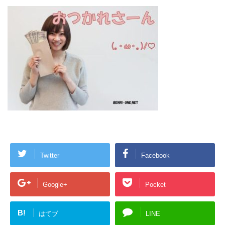
Twitter
Facebook
Google+
Pocket
B!
はてブ
LINE