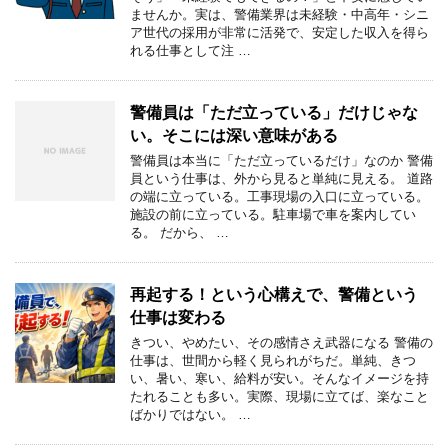
ませんか。実は、警備業界は未経験・中高年・シニ
ア世代の採用が非常に活発で、安定した収入を得ら
れる仕事として注 …
警備員は「ただ立っている」だけじゃな
い。そこには深い意味がある
警備員は本当に「ただ立っているだけ」なのか 警備
員という仕事は、外から見ると単純に見える。 道路
の端に立っている。工事現場の入口に立っている。
施設の前に立っている。駐車場で車を案内してい
る。 だから、 …
再起する！という心構えで、警備という
仕事は変わる
きつい、やめたい、その感情さえ武器になる 警備の
仕事は、世間から軽く見られがちだ。単純、きつ
い、暑い、寒い、給料が安い。そんなイメージを持
たれることも多い。実際、現場に立てば、楽なこと
ばかりではない。 …