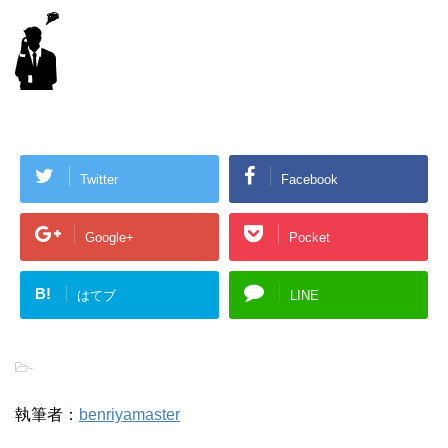
Twitter
Facebook
Google+
Pocket
B!
はてブ
LINE
-
執筆者：
benriyamaster