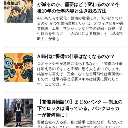
が減るのか、需要はどう変わるのか？今
後10年の仕事内容と生き残る方法
AIがもたらす変化：警備の現場に今、何が起きてい
るのか かつて警備業務といえば、オフィスビルや商
業施設、工場、マンションなどでの巡回・監視・受
付対応を中心に、「人の目による確認」と「現場判
断力」が最も …
AI時代に警備の仕事はなくなるのか？
ロボットやAIが急速に進化するなか、「警備の仕事
は消えるのでは」と不安に思う人も多いでしょう。
結論から言えば、完全になくなる可能性は当面低い
ものの、仕事内容と必要スキルは確実に変わりま
す。ここでは、A …
【警備員物語10】まじめパンク ― 制服の
下でロックは鳴っている。パンクロッカ
ーが警備員に！
警備会社へ入る前、私は勝手に文化など一切ないと
思い込みをしていた。 警備員同士の会話といえば、