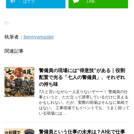
B!
はてブ
LINE
-
執筆者：
benriyamaster
関連記事
警備員の現場には“得意技”がある｜役割
配置で光る「七人の警備員」、それぞれ
の持ち味
7人と言いながら一人足りないぞーー！ 警備員の仕
事というと、ただ立って誘導しているだけに見える
かもしれない。だが、実際の現場はそんなに単純で
はない。 工事現場でもイベントでも、うまく回って
いる現場には …
警備員という仕事の未来は？AI化で仕事