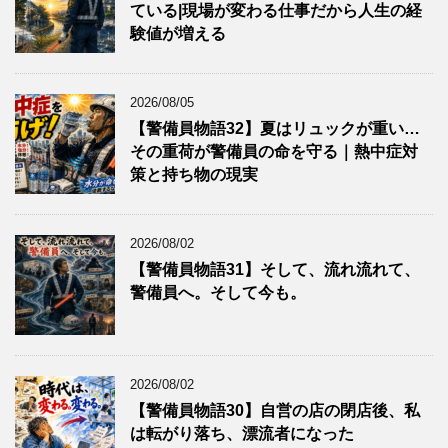
ている|現場が変わる仕事だから人生の経
験値が増える
2026/08/05
【警備員物語32】夏はリュックが重い…
その重荷が警備員の命を守る｜熱中症対
策と持ち物の現実
2026/08/02
【警備員物語31】そして、流れ流れて、
警備員へ。そして今も。
2026/08/02
【警備員物語30】自営の店の閉店後、私
は転がり落ち、漂流者になった