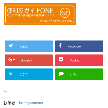
Twitter
Facebook
Google+
Pocket
B!
はてブ
LINE
-
執筆者：
benriyamaster