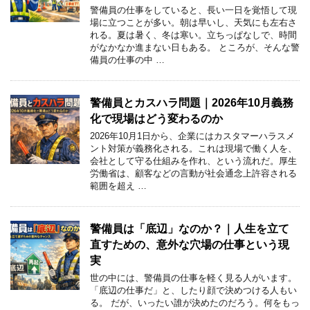
警備員の仕事をしていると、長い一日を覚悟して現
場に立つことが多い。朝は早いし、天気にも左右さ
れる。夏は暑く、冬は寒い。立ちっぱなしで、時間
がなかなか進まない日もある。 ところが、そんな警
備員の仕事の中 …
警備員とカスハラ問題｜2026年10月義務
化で現場はどう変わるのか
2026年10月1日から、企業にはカスタマーハラスメ
ント対策が義務化される。これは現場で働く人を、
会社として守る仕組みを作れ、という流れだ。厚生
労働省は、顧客などの言動が社会通念上許容される
範囲を超え …
警備員は「底辺」なのか？｜人生を立て
直すための、意外な穴場の仕事という現
実
世の中には、警備員の仕事を軽く見る人がいます。
「底辺の仕事だ」と、したり顔で決めつける人もい
る。 だが、いったい誰が決めたのだろう。何をもっ