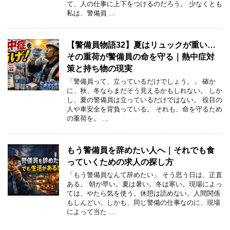
て、人の仕事に上下をつけるのだろう。 少なくとも
私は、警備員 …
【警備員物語32】夏はリュックが重い…
その重荷が警備員の命を守る｜熱中症対
策と持ち物の現実
「警備員って、立っているだけでしょう。」 確か
に、秋、冬ならまだそう見えるかもしれない。 しか
し、夏の警備員は立っているだけではない。 役目の
人や車安全を背負っている。 それも、命を守るため
の重荷を。 …
もう警備員を辞めたい人へ｜それでも食
っていくための求人の探し方
「もう警備員なんて辞めたい」 そう思う日は、正直
ある。 朝が早い。夏は暑い。冬は寒い。現場によっ
ては、やたら気を使う。休憩は読めない。人間関係
もしんどい。しかも、同じ警備の仕事なのに、現場
によって当た …